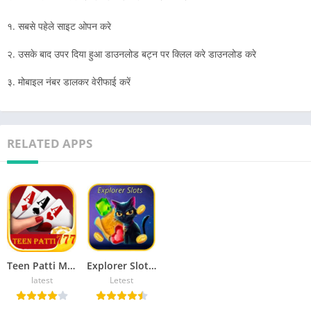
१. सबसे पहेले साइट ओपन करे
२. उसके बाद उपर दिया हुआ डाउनलोड बट्न पर क्लिल करे डाउनलोड करे
३. मोबाइल नंबर डालकर वेरीफाई करें
RELATED APPS
Teen Patti Master 777
Explorer Slots Game Download Apk Latest Version
latest
Letest